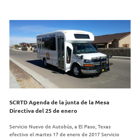
ha
recibido
aprobación
del
Ayuntamiento
de
El
Paso
SCRTD Agenda de la junta de la Mesa
Directiva del 25 de enero
Servicio Nuevo de Autobús, a El Paso, Texas
efectivo el martes 17 de enero de 2017 Servicio