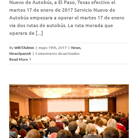
Nuevo de Autobús, a El Paso, Texas efectivo el
martes 17 de enero de 2017 Servicio Nuevo de
Autobús empezara a operar el martes 17 de enero
via dos rutas de autobús. La ruta morada que
operara de [...]
By
WRITAdmin
|
mayo 19th, 2017
|
News
,
en
NewsSpanish
|
Comentarios desactivados
SCRTD
Read More
Agenda
de
la
junta
de
la
Mesa
Directiva
del
25
de
enero