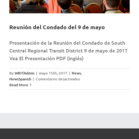
Reunión del Condado del 9 de mayo
Presentación de la Reunión del Condado de South
Central Regional Transit District 9 de mayo de 2017
Vea El Presentación PDF (inglés)
By
WRITAdmin
|
mayo 15th, 2017
|
News
,
en
NewsSpanish
|
Comentarios desactivados
Reunión
Read More
del
Condado
del
9
de
mayo