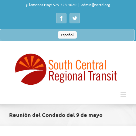
Skip
¡Llamenos Hoy! 575-323-1620
|
admin@scrtd.org
to
content
Facebook
Twitter
Español
Reunión del Condado del 9 de mayo