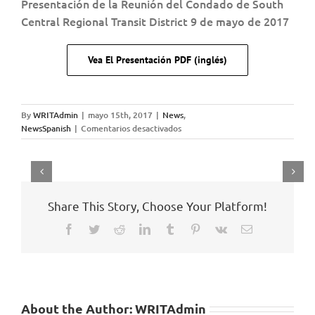
Presentación de la Reunión del Condado de South
Central Regional Transit District 9 de mayo de 2017
Vea El Presentación PDF (inglés)
By
WRITAdmin
|
mayo 15th, 2017
|
News
,
en
NewsSpanish
|
Comentarios desactivados
Reunión
del
Condado
del
9
Share This Story, Choose Your Platform!
de
mayo
Facebook
Twitter
Reddit
LinkedIn
Tumblr
Pinterest
Vk
Email
About the Author:
WRITAdmin